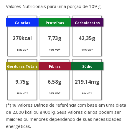
Valores Nutricionais para uma porção de 109 g.
Calorias
Proteínas
Carboidratos
279kcal
7,73g
42,35g
14% VD*
10% VD*
14% VD*
Gorduras Totais
Fibras
Sódio
9,75g
6,58g
219,14mg
18% VD*
26% VD*
9% VD*
(*) % Valores Diários de referência com base em uma dieta
de 2.000 kcal ou 8400 kJ. Seus valores diários podem ser
maiores ou menores dependendo de suas necessidades
energéticas.