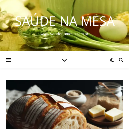
SAÚDE NA MESA
www.saudenamesa.com.br