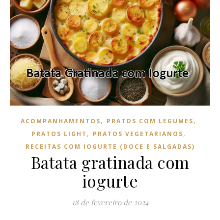
,
,
ACOMPANHAMENTOS
PRATOS COM LEGUMES
,
,
PRATOS LIGHT
PRATOS VEGETARIANOS
RECEITAS COM IOGURTE (DOCE E SALGADAS)
Batata gratinada com
iogurte
18 de fevereiro de 2024