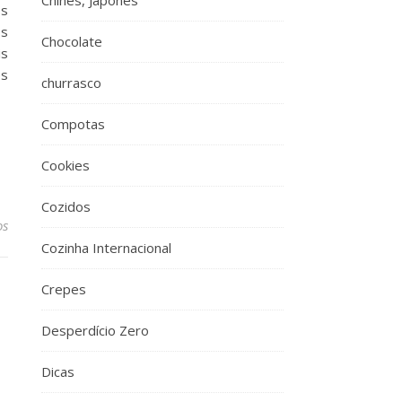
Chinês, Japonês
os
os
Chocolate
is
es
churrasco
Compotas
Cookies
Cozidos
os
Cozinha Internacional
Crepes
Desperdício Zero
Dicas