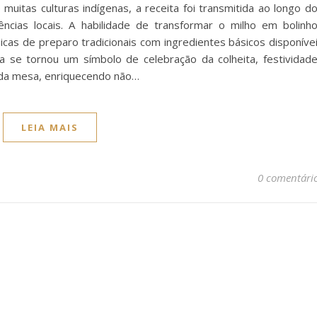
muitas culturas indígenas, a receita foi transmitida ao longo d
ências locais. A habilidade de transformar o milho em bolinh
cas de preparo tradicionais com ingredientes básicos disponíve
a se tornou um símbolo de celebração da colheita, festividad
 da mesa, enriquecendo não…
LEIA MAIS
0 comentári