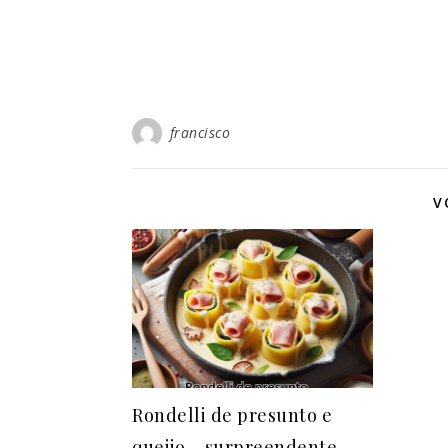
francisco
V
Rondelli de presunto e
queijo – surpreendente