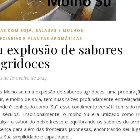
,
,
TAS COM SOJA
SALADAS E MOLHOS
ECIARIAS E PLANTAS AROMÁTICAS
 explosão de sabores
agridoces
4 de fevereiro de 2024
s Molho su uma explosão de sabores agridoces, uma preparaç
ar, e molho de soja, tem suas raízes profundamente entrelaçad
, onde é conhecido como “Su”, esse condimento versátil tem sido 
 séculos. Tradicionalmente, o molho Su era utilizado como 
lçar o sabor do peixe fresco e equilibrando os sabores do arro
nça para além das fronteiras japonesas, encontrando seu lug
is. Sua simplicidade e capacidade…