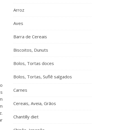
Arroz
Aves
Barra de Cereais
Biscoitos, Dunuts
Bolos, Tortas doces
Bolos, Tortas, Suflê salgados
ão
Carnes
as
um
Cereais, Aveia, Grãos
um
z.
Chantilly diet
ar