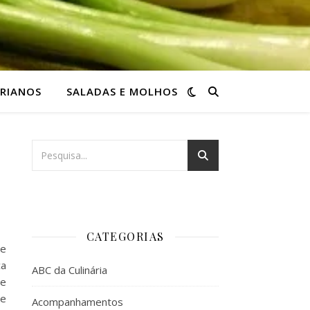
RIANOS
SALADAS E MOLHOS
CATEGORIAS
de
ca
ABC da Culinária
de
 e
Acompanhamentos