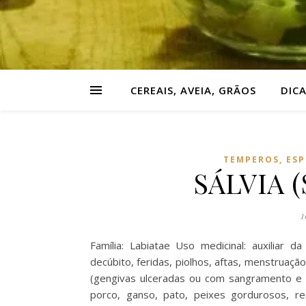
CEREAIS, AVEIA, GRÃOS
DIC
TEMPEROS, ESP
SÁLVIA (S
1
Família: Labiatae Uso medicinal: auxiliar 
decúbito, feridas, piolhos, aftas, menstruaç
(gengivas ulceradas ou com sangramento e a
porco, ganso, pato, peixes gordurosos, re