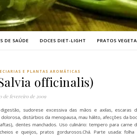
AS DE SAÚDE
DOCES DIET-LIGHT
PRATOS VEGETA
ECIARIAS E PLANTAS AROMÁTICAS
alvia officinalis)
0 de fevereiro de 2009
da digestão, sudorese excessiva das mãos e axilas, escaras 
ão dolorosa, distúrbios da menopausa, mau hálito, afecções da bo
ftas), dentes manchados. Uso culinário: tempero para carne 
cheios e queijos, pratos gordurosos.Chá. Parte usada: folha