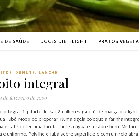
AS DE SAÚDE
DOCES DIET-LIGHT
PRATOS VEGETA
,
OITOS, DUNUTS
LANCHE
oito integral
4 de fevereiro de 2009
go integral 1 pitada de sal 2 colheres (sopa) de margarina light
gua Fubá Modo de preparar: Numa tigela coloque a farinha integra
mãos, até obter uma farofa. Junte a água e misture bem. Misture
a e uniforme. Polvilhe o fubá sobre superfície e com um rolo abra