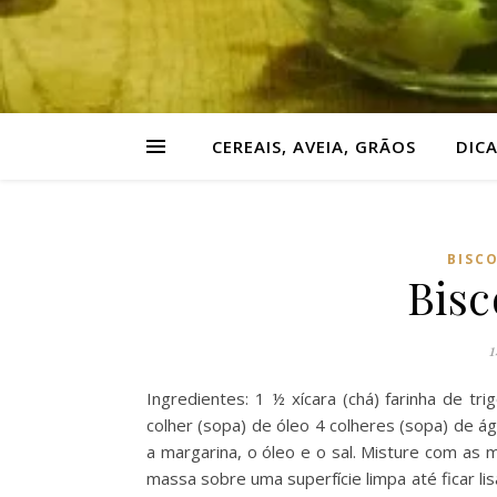
CEREAIS, AVEIA, GRÃOS
DIC
BISC
Bisc
1
Ingredientes: 1 ½ xícara (chá) farinha de tri
colher (sopa) de óleo 4 colheres (sopa) de á
a margarina, o óleo e o sal. Misture com as 
massa sobre uma superfície limpa até ficar lis