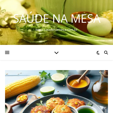
SAÚDE NA MESA
www.saudenamesa.com.br