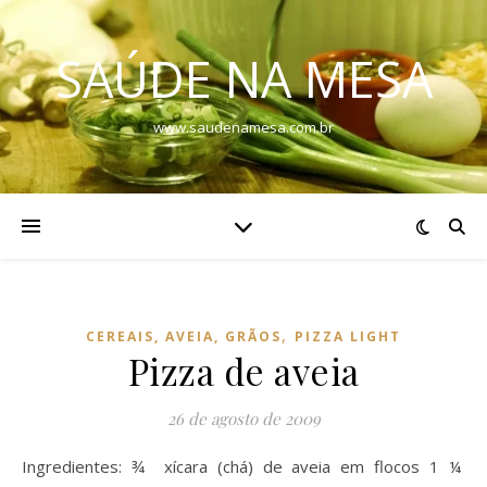
SAÚDE NA MESA
www.saudenamesa.com.br
,
CEREAIS, AVEIA, GRÃOS
PIZZA LIGHT
Pizza de aveia
26 de agosto de 2009
Ingredientes: ¾ xícara (chá) de aveia em flocos 1 ¼