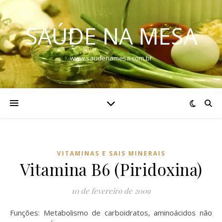
SAÚDE NA MESA
www.saudenamesa.com.br
VITAMINAS E SAIS MINERAIS
Vitamina B6 (Piridoxina)
10 de fevereiro de 2009
Funções: Metabolismo de carboidratos, aminoácidos não