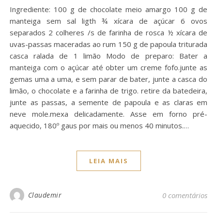
Ingrediente: 100 g de chocolate meio amargo 100 g de
manteiga sem sal ligth ¾ xícara de açúcar 6 ovos
separados 2 colheres /s de farinha de rosca ½ xícara de
uvas-passas maceradas ao rum 150 g de papoula triturada
casca ralada de 1 limão Modo de preparo: Bater a
manteiga com o açúcar até obter um creme fofo.junte as
gemas uma a uma, e sem parar de bater, junte a casca do
limão, o chocolate e a farinha de trigo. retire da batedeira,
junte as passas, a semente de papoula e as claras em
neve mole.mexa delicadamente. Asse em forno pré-
aquecido, 180º gaus por mais ou menos 40 minutos.…
LEIA MAIS
Claudemir
0 comentários