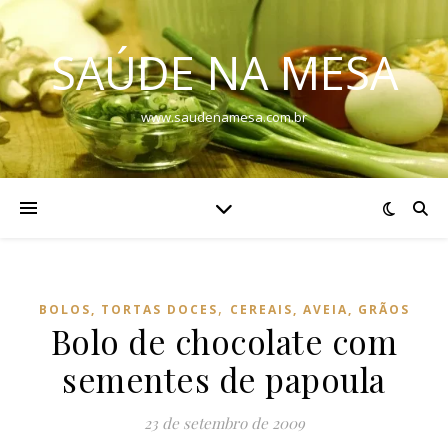
SAÚDE NA MESA
www.saudenamesa.com.br
,
BOLOS, TORTAS DOCES
CEREAIS, AVEIA, GRÃOS
Bolo de chocolate com
sementes de papoula
23 de setembro de 2009