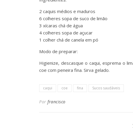
2 caquis médios e maduros
6 colheres sopa de suco de limão
3 xícaras chá de água
4 colheres sopa de açucar
1 colher chá de canela em pó
Modo de preparar:
Higienize, descasque o caqui, esprema o lim
coe com peneira fina. Sirva gelado.
caqui
coe
fina
Sucos saudáveis
Por
francisco