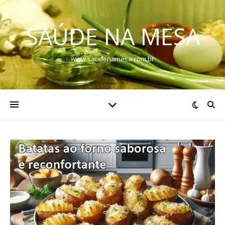
SAÚDE NA MESA
www.saudenamesa.com.br