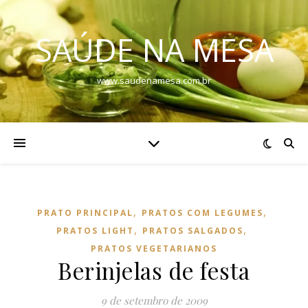
SAÚDE NA MESA
www.saudenamesa.com.br
,
,
PRATO PRINCIPAL
PRATOS COM LEGUMES
,
,
PRATOS LIGHT
PRATOS SALGADOS
PRATOS VEGETARIANOS
Berinjelas de festa
9 de setembro de 2009