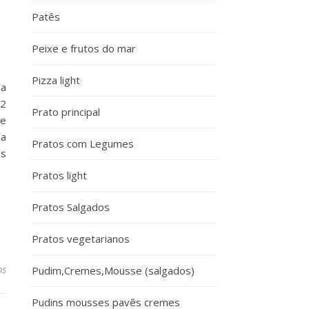
Patês
Peixe e frutos do mar
Pizza light
ga
/2
Prato principal
de
Na
Pratos com Legumes
os
Pratos light
Pratos Salgados
Pratos vegetarianos
os
Pudim,Cremes,Mousse (salgados)
Pudins mousses pavês cremes