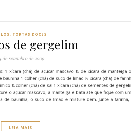
LOS, TORTAS DOCES
os de gergelim
4 de setembro de 2009
tes: 1 xícara (chá) de açúcar mascavo ¼ de xícara de manteiga 
 baunilha 1 colher (chá) de suco de limão ½ xícara (chá) de farin
ímico ¼ colher (chá) de sal 1 xícara (chá) de sementes de gergel
ture o açúcar mascavo, a manteiga e bata até que fique com u
a de baunilha, o suco de limão e misture bem. Junte a farinha,
LEIA MAIS