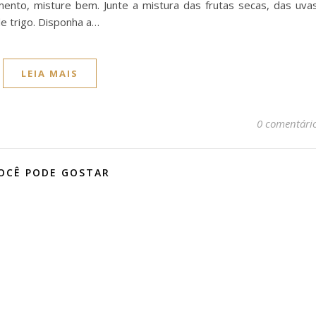
mento, misture bem. Junte a mistura das frutas secas, das uva
de trigo. Disponha a…
LEIA MAIS
0 comentári
OCÊ PODE GOSTAR