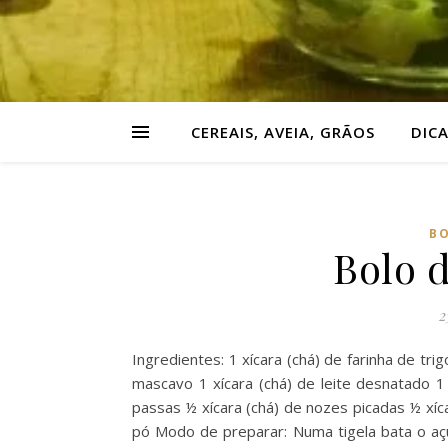
CEREAIS, AVEIA, GRÃOS
DIC
BO
Bolo d
2
Ingredientes: 1 xícara (chá) de farinha de trig
mascavo 1 xícara (chá) de leite desnatado 1 
passas ½ xícara (chá) de nozes picadas ½ xíc
pó Modo de preparar: Numa tigela bata o açú