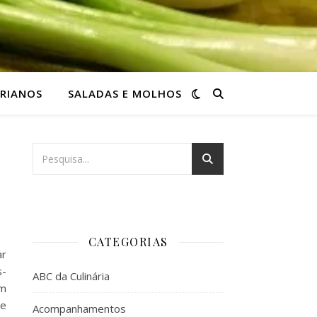
RIANOS
SALADAS E MOLHOS
CATEGORIAS
ar
s-
ABC da Culinária
em
te
Acompanhamentos