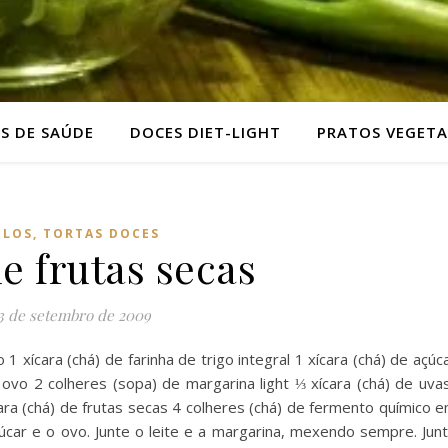
AS DE SAÚDE
DOCES DIET-LIGHT
PRATOS VEGETA
LOS, TORTAS DOCES
e frutas secas
3 de setembro de 2009
o 1 xícara (chá) de farinha de trigo integral 1 xícara (chá) de açúc
ovo 2 colheres (sopa) de margarina light ⅓ xícara (chá) de uva
ara (chá) de frutas secas 4 colheres (chá) de fermento químico 
car e o ovo. Junte o leite e a margarina, mexendo sempre. Jun