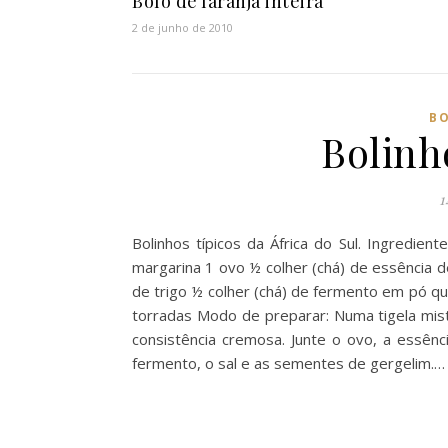
Bolo de laranja inteira
2 de junho de 2010
BO
Bolinh
1
Bolinhos típicos da África do Sul. Ingredien
margarina 1 ovo ½ colher (chá) de essência de
de trigo ½ colher (chá) de fermento em pó qu
torradas Modo de preparar: Numa tigela mis
consistência cremosa. Junte o ovo, a essênci
fermento, o sal e as sementes de gergelim.…