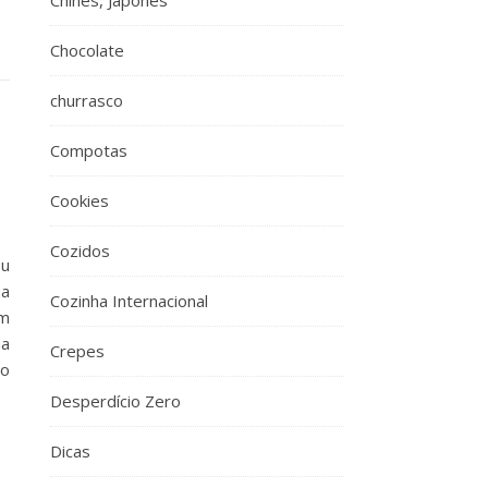
Chinês, Japonês
Chocolate
churrasco
Compotas
Cookies
Cozidos
ou
ha
Cozinha Internacional
im
ma
Crepes
 o
Desperdício Zero
Dicas