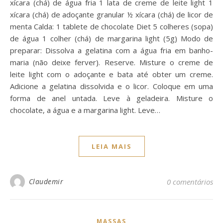
xícara (chá) de água fria 1 lata de creme de leite light 1
xícara (chá) de adoçante granular ½ xícara (chá) de licor de
menta Calda: 1 tablete de chocolate Diet 5 colheres (sopa)
de água 1 colher (chá) de margarina light (5g) Modo de
preparar: Dissolva a gelatina com a água fria em banho-
maria (não deixe ferver). Reserve. Misture o creme de
leite light com o adoçante e bata até obter um creme.
Adicione a gelatina dissolvida e o licor. Coloque em uma
forma de anel untada. Leve à geladeira. Misture o
chocolate, a água e a margarina light. Leve…
LEIA MAIS
Claudemir
0 comentários
MASSAS