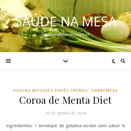
SAÚDE NA MESA
www.saudenamesa.com.br
,
PUDINS MOUSSES PAVÊS CREMES
SOBREMESA
Coroa de Menta Diet
26 de agosto de 2009
Ingredientes: 1 envelope de gelatina incolor sem sabor ½