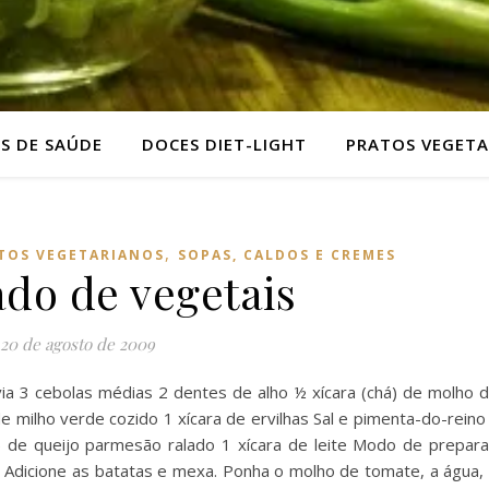
AS DE SAÚDE
DOCES DIET-LIGHT
PRATOS VEGETA
,
TOS VEGETARIANOS
SOPAS, CALDOS E CREMES
do de vegetais
20 de agosto de 2009
ivia 3 cebolas médias 2 dentes de alho ½ xícara (chá) de molho 
de milho verde cozido 1 xícara de ervilhas Sal e pimenta-do-reino
) de queijo parmesão ralado 1 xícara de leite Modo de prepara
. Adicione as batatas e mexa. Ponha o molho de tomate, a água,