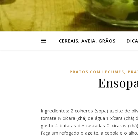
CEREAIS, AVEIA, GRÃOS
DIC
,
PRATOS COM LEGUMES
PRA
Ensopa
Ingredientes: 2 colheres (sopa) azeite de ol
tomate ½ xícara (chá) de água 1 xícara (chá) 
gosto 4 batatas descascadas 2 xícaras (chá
Faça um refogado o azeite, a cebola e o alho