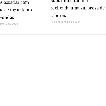
Abobrinha italiana
as assadas com
recheada uma surpresa de
es e iogurte no
sabores
-ondas
11 de fevereiro de 2024
ereiro de 2024