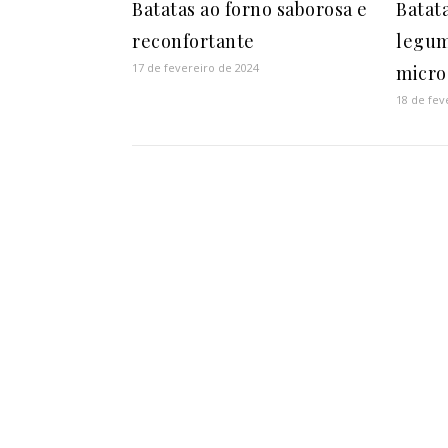
Batatas ao forno saborosa e
Batat
reconfortante
legum
17 de fevereiro de 2024
micro
18 de fev