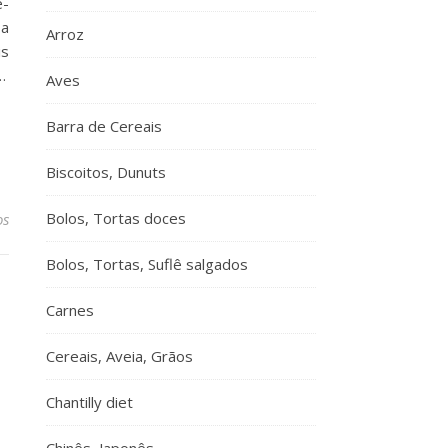
e-
 a
Arroz
is
…
Aves
Barra de Cereais
Biscoitos, Dunuts
Bolos, Tortas doces
os
Bolos, Tortas, Suflê salgados
Carnes
Cereais, Aveia, Grãos
Chantilly diet