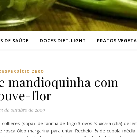
AS DE SAÚDE
DOCES DIET-LIGHT
PRATOS VEGETA
DESPERDÍCIO ZERO
e mandioquinha com
ouve-flor
13 de outubro de 2009
colheres (sopa) de farinha de trigo 3 ovos ½ xícara (chá) de lei
de rosca óleo margarina para untar Recheio: ¼ de cebola média