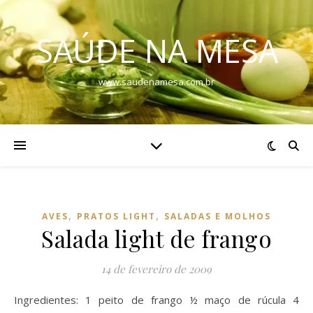
SAÚDE NA MESA
www.saudenamesa.com.br
,
,
AVES
PRATOS LIGHT
SALADAS E MOLHOS
Salada light de frango
14 de fevereiro de 2009
Ingredientes: 1 peito de frango ½ maço de rúcula 4