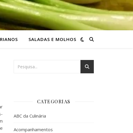
RIANOS
SALADAS E MOLHOS
CATEGORIAS
ar
s-
ABC da Culinária
em
te
Acompanhamentos