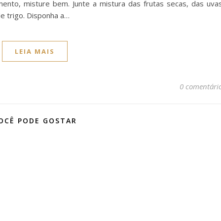
mento, misture bem. Junte a mistura das frutas secas, das uva
de trigo. Disponha a…
LEIA MAIS
0 comentári
OCÊ PODE GOSTAR