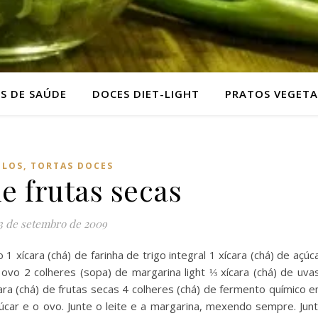
AS DE SAÚDE
DOCES DIET-LIGHT
PRATOS VEGETA
LOS, TORTAS DOCES
e frutas secas
3 de setembro de 2009
o 1 xícara (chá) de farinha de trigo integral 1 xícara (chá) de açúc
ovo 2 colheres (sopa) de margarina light ⅓ xícara (chá) de uva
ara (chá) de frutas secas 4 colheres (chá) de fermento químico 
car e o ovo. Junte o leite e a margarina, mexendo sempre. Jun