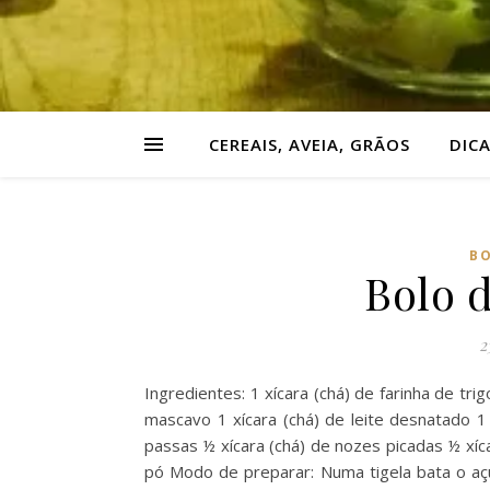
CEREAIS, AVEIA, GRÃOS
DIC
BO
Bolo d
2
Ingredientes: 1 xícara (chá) de farinha de trig
mascavo 1 xícara (chá) de leite desnatado 1 
passas ½ xícara (chá) de nozes picadas ½ xíc
pó Modo de preparar: Numa tigela bata o açú