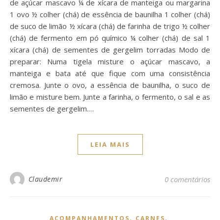
de açúcar mascavo ¼ de xícara de manteiga ou margarina
1 ovo ½ colher (chá) de essência de baunilha 1 colher (chá)
de suco de limão ½ xícara (chá) de farinha de trigo ½ colher
(chá) de fermento em pó químico ¼ colher (chá) de sal 1
xícara (chá) de sementes de gergelim torradas Modo de
preparar: Numa tigela misture o açúcar mascavo, a
manteiga e bata até que fique com uma consistência
cremosa. Junte o ovo, a essência de baunilha, o suco de
limão e misture bem. Junte a farinha, o fermento, o sal e as
sementes de gergelim.…
LEIA MAIS
Claudemir
0 comentários
,
,
ACOMPANHAMENTOS
CARNES