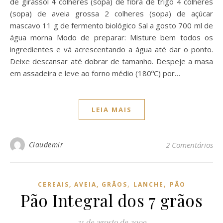
de girassol 4 colheres (sopa) de fibra de trigo 4 colheres
(sopa) de aveia grossa 2 colheres (sopa) de açúcar
mascavo 11 g de fermento biológico Sal a gosto 700 ml de
água morna Modo de preparar: Misture bem todos os
ingredientes e vá acrescentando a água até dar o ponto.
Deixe descansar até dobrar de tamanho. Despeje a masa
em assadeira e leve ao forno médio (180ºC) por…
LEIA MAIS
Claudemir
2 Comentários
,
,
CEREAIS, AVEIA, GRÃOS
LANCHE
PÃO
Pão Integral dos 7 grãos
31 de agosto de 2009