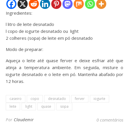
Ingredientes:
l litro de leite desnatado
l copo de iogurte desnatado ou light
2 colheres (sopa) de leite em pó desnatado
Modo de preparar:
Aqueça o leite até quase ferver e deixe esfriar até que
atinja a temperatura ambiente. Em seguida, misture o
iogurte desnatado e o leite em pó. Mantenha abafado por
12 horas.
caseiro
copo
desnatado
ferver
iogurte
leite
light
quase
sopa
Por
Claudemir
0 comentários