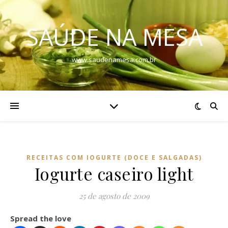
SAÚDE NA MESA
www.saudenamesa.com.br
RECEITAS COM IOGURTE (DOCE E SALGADAS)
Iogurte caseiro light
25 de agosto de 2009
Spread the love