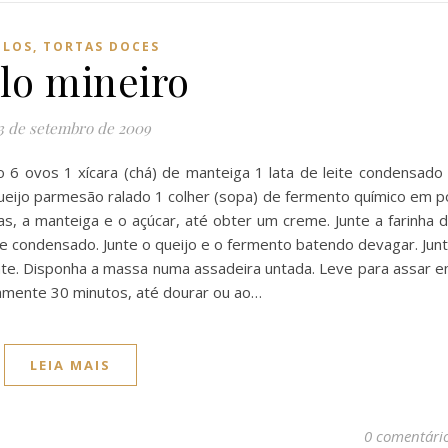
LOS, TORTAS DOCES
lo mineiro
3 de setembro de 2009
igo 6 ovos 1 xícara (chá) de manteiga 1 lata de leite condensado
queijo parmesão ralado 1 colher (sopa) de fermento químico em p
, a manteiga e o açúcar, até obter um creme. Junte a farinha 
ite condensado. Junte o queijo e o fermento batendo devagar. Jun
nte. Disponha a massa numa assadeira untada. Leve para assar 
amente 30 minutos, até dourar ou ao…
LEIA MAIS
0 comentári