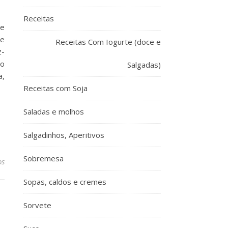
Receitas
de
de
Receitas Com Iogurte (doce e
z-
 o
Salgadas)
a,
Receitas com Soja
Saladas e molhos
Salgadinhos, Aperitivos
Sobremesa
os
Sopas, caldos e cremes
Sorvete