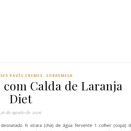
,
SES PAVÊS CREMES
SOBREMESA
e com Calda de Laranja
Diet
26 de agosto de 2009
ó desnatado ½ xícara (chá) de água fervente 1 colher (sopa) 