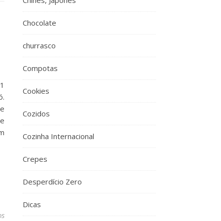
Chinês, Japonês
Chocolate
churrasco
Compotas
 1
Cookies
ó.
de
Cozidos
te
em
Cozinha Internacional
Crepes
Desperdício Zero
Dicas
os