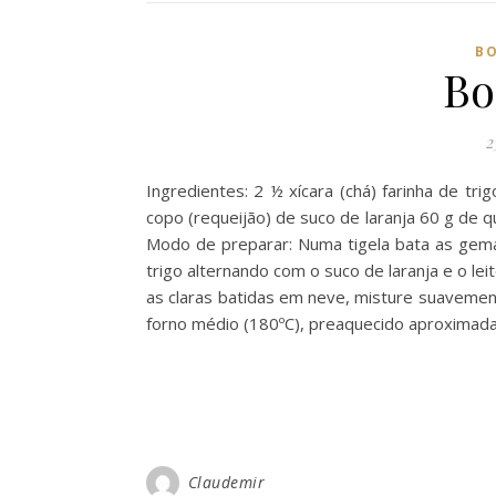
BO
Bo
2
Ingredientes: 2 ½ xícara (chá) farinha de tr
copo (requeijão) de suco de laranja 60 g de 
Modo de preparar: Numa tigela bata as gemas
trigo alternando com o suco de laranja e o le
as claras batidas em neve, misture suaveme
forno médio (180ºC), preaquecido aproximad
Claudemir