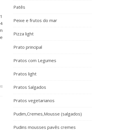
Patês
 1
Peixe e frutos do mar
/4
em
Pizza light
de
Prato principal
Pratos com Legumes
Pratos light
os
Pratos Salgados
Pratos vegetarianos
Pudim,Cremes,Mousse (salgados)
Pudins mousses pavês cremes