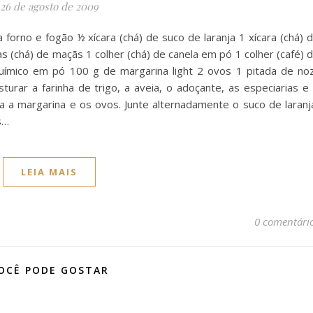
26 de agosto de 2009
 forno e fogão ½ xícara (chá) de suco de laranja 1 xícara (chá) 
ras (chá) de maçãs 1 colher (chá) de canela em pó 1 colher (café) 
uímico em pó 100 g de margarina light 2 ovos 1 pitada de no
rar a farinha de trigo, a aveia, o adoçante, as especiarias e
 a margarina e os ovos. Junte alternadamente o suco de laranj
s…
LEIA MAIS
0 comentári
OCÊ PODE GOSTAR