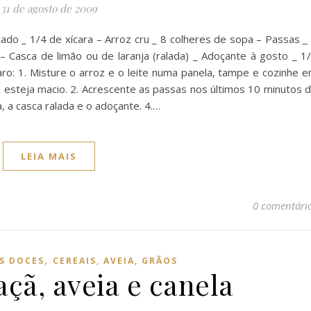
31 de agosto de 2009
tado _ 1/4 de xícara – Arroz cru _ 8 colheres de sopa – Passas _
 – Casca de limão ou de laranja (ralada) _ Adoçante à gosto _ 1
o: 1. Misture o arroz e o leite numa panela, tampe e cozinhe 
 esteja macio. 2. Acrescente as passas nos últimos 10 minutos 
a, a casca ralada e o adoçante. 4.…
LEIA MAIS
0 comentári
,
S DOCES
CEREAIS, AVEIA, GRÃOS
çã, aveia e canela