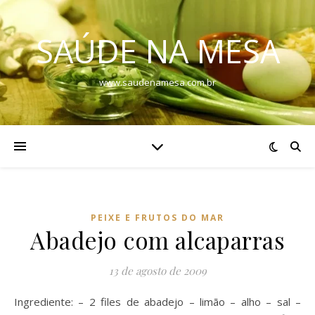
SAÚDE NA MESA
www.saudenamesa.com.br
PEIXE E FRUTOS DO MAR
Abadejo com alcaparras
13 de agosto de 2009
Ingrediente: – 2 files de abadejo – limão – alho – sal –