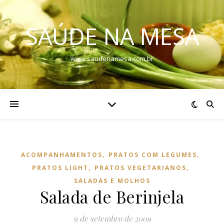
SAÚDE NA MESA
www.saudenamesa.com.br
,
,
ACOMPANHAMENTOS
PRATOS COM LEGUMES
,
,
PRATOS LIGHT
PRATOS VEGETARIANOS
SALADAS E MOLHOS
Salada de Berinjela
9 de setembro de 2009