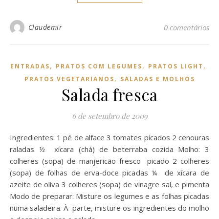
Claudemir
0 comentários
,
,
,
ENTRADAS
PRATOS COM LEGUMES
PRATOS LIGHT
,
PRATOS VEGETARIANOS
SALADAS E MOLHOS
Salada fresca
6 de setembro de 2009
Ingredientes: 1 pé de alface 3 tomates picados 2 cenouras
raladas ½ xícara (chá) de beterraba cozida Molho: 3
colheres (sopa) de manjericão fresco picado 2 colheres
(sopa) de folhas de erva-doce picadas ¼ de xícara de
azeite de oliva 3 colheres (sopa) de vinagre sal, e pimenta
Modo de preparar: Misture os legumes e as folhas picadas
numa saladeira. À parte, misture os ingredientes do molho