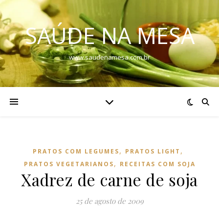
SAÚDE NA MESA
www.saudenamesa.com.br
,
,
PRATOS COM LEGUMES
PRATOS LIGHT
,
PRATOS VEGETARIANOS
RECEITAS COM SOJA
Xadrez de carne de soja
25 de agosto de 2009