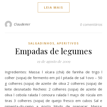
LEIA MAIS
Claudemir
0 comentários
SALGADINHOS, APERITIVOS
Empadas de legumes
19 de agosto de 2009
Ingredientes: Massa: l xícara (chá) de farinha de trigo l
colher (sopa) de fermento em pó l pitada de sal 1ovo – 50
g colheres (sopa) de azeite de oliva 2 colheres (sopa) de
leite desnatado Recheio: 2 colheres (sopa) de azeite de
oliva l cebola ralada l cenoura ralada l maço de rúcula em
tiras 3 colheres (sopa) de queijo fresco em cubos Sal e
pimenta-do-reino a gosto Modo de preparar: Massa: