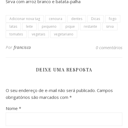
Sirva com arroz branco e batata-palha
Adicionar nova tag
cenoura
dentes
Dicas
fogo
latas
leite
pequeno
pique
restante
sirva
tomates
vegetais
vegetariano
Por
francisco
0 comentários
DEIXE UMA RESPOSTA
O seu endereço de e-mail não será publicado.
Campos
obrigatórios são marcados com
*
Nome
*