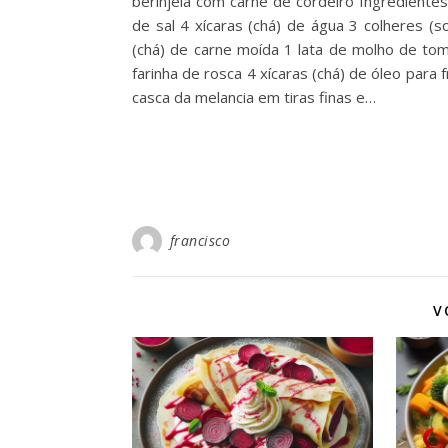
berinjela com carne de cordeiro Ingredientes
de sal 4 xícaras (chá) de água 3 colheres (
(chá) de carne moída 1 lata de molho de to
farinha de rosca 4 xícaras (chá) de óleo para 
casca da melancia em tiras finas e…
francisco
V