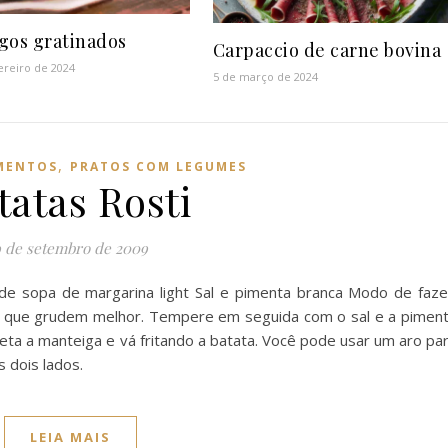
gos gratinados
Carpaccio de carne bovina
ereiro de 2024
5 de março de 2024
,
MENTOS
PRATOS COM LEGUMES
tatas Rosti
9 de setembro de 2009
 de sopa de margarina light Sal e pimenta branca Modo de faze
ra que grudem melhor. Tempere em seguida com o sal e a pimen
eta a manteiga e vá fritando a batata. Você pode usar um aro pa
s dois lados.
LEIA MAIS