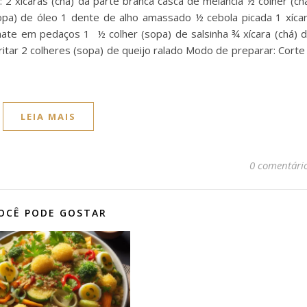
: 2 xícaras (chá) da parte branca casca de melancia ½ colher (ch
sopa) de óleo 1 dente de alho amassado ½ cebola picada 1 xíca
mate em pedaços 1 ½ colher (sopa) de salsinha ¾ xícara (chá) 
fritar 2 colheres (sopa) de queijo ralado Modo de preparar: Corte
LEIA MAIS
0 comentári
OCÊ PODE GOSTAR