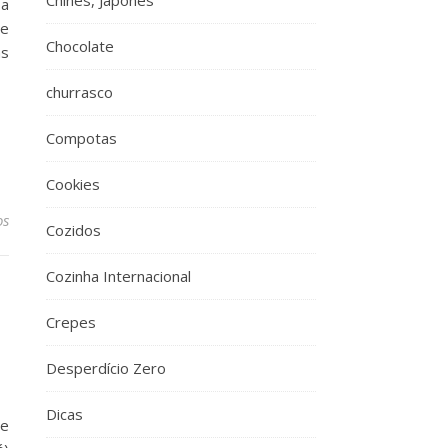
Chinês, Japonês
 a
de
Chocolate
as
churrasco
Compotas
Cookies
os
Cozidos
Cozinha Internacional
Crepes
Desperdício Zero
Dicas
de