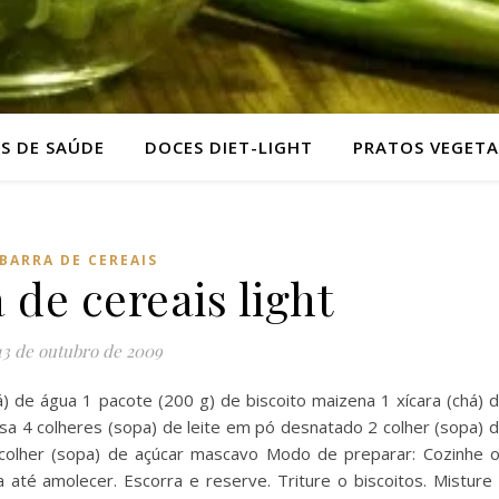
AS DE SAÚDE
DOCES DIET-LIGHT
PRATOS VEGETA
BARRA DE CEREAIS
 de cereais light
13 de outubro de 2009
) de água 1 pacote (200 g) de biscoito maizena 1 xícara (chá) 
sa 4 colheres (sopa) de leite em pó desnatado 2 colher (sopa) 
 colher (sopa) de açúcar mascavo Modo de preparar: Cozinhe 
até amolecer. Escorra e reserve. Triture o biscoitos. Misture