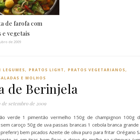
ta de farofa com
s e vegetais
ubro de 2009
,
,
,
M LEGUMES
PRATOS LIGHT
PRATOS VEGETARIANOS
SALADAS E MOLHOS
a de Berinjela
9 de setembro de 2009
então verde 1 pimentão vermelho 150g de champignon 100g 
 sem caroço 50g de uva passas brancas 1 cebola branca grande
preferir) bem picados Azeite de oliva puro para fritar Orégano S
corte-as em tiras bem finas e deixe de molho na salmoura (u