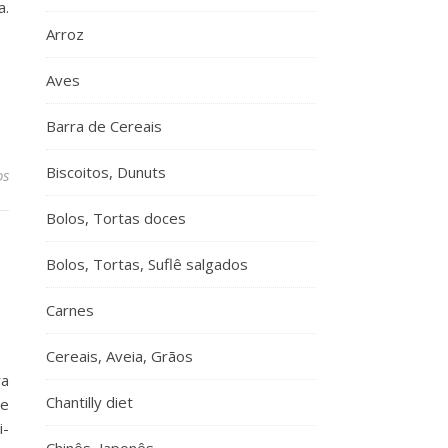
a.
Arroz
Aves
Barra de Cereais
Biscoitos, Dunuts
os
Bolos, Tortas doces
Bolos, Tortas, Suflê salgados
Carnes
Cereais, Aveia, Grãos
ra
Chantilly diet
de
i-