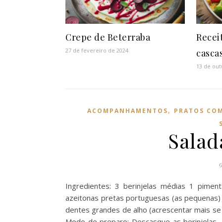
Crepe de Beterraba
Recei
27 de fevereiro de 2024
casca
13 de out
,
ACOMPANHAMENTOS
PRATOS CO
Salad
Ingredientes: 3 berinjelas médias 1 pim
azeitonas pretas portuguesas (as pequenas)
dentes grandes de alho (acrescentar mais se 
Modo de preparo: Descasque as berinjelas, 