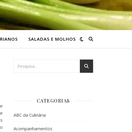
RIANOS
SALADAS E MOLHOS
CATEGORIAS
de
de
ABC da Culinária
os
 o
Acompanhamentos