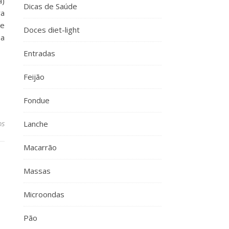
á)
Dicas de Saúde
ra
de
Doces diet-light
 a
Entradas
Feijão
Fondue
os
Lanche
Macarrão
Massas
Microondas
Pão