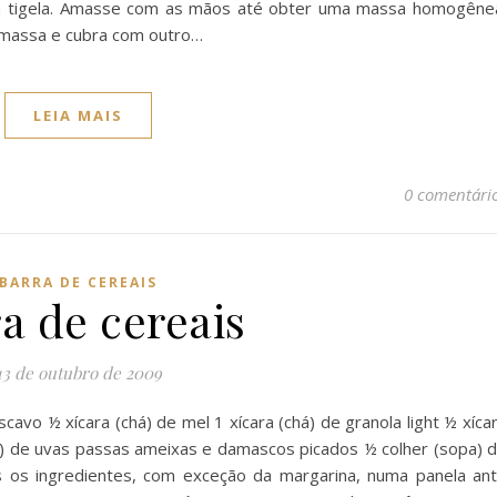
ma tigela. Amasse com as mãos até obter uma massa homogêne
 massa e cubra com outro…
LEIA MAIS
0 comentári
BARRA DE CEREAIS
a de cereais
13 de outubro de 2009
cavo ½ xícara (chá) de mel 1 xícara (chá) de granola light ½ xíca
chá) de uvas passas ameixas e damascos picados ½ colher (sopa) 
 os ingredientes, com exceção da margarina, numa panela ant