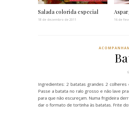
Salada colorida especial
Aspar
18 de dezembro de 2011
16 de fev
ACOMPANHA
Ba
Ingredientes: 2 batatas grandes 2 colheres
Passe a batata no ralo grosso e não lave p
para que não escureçam. Numa frigideira derr
dar o formato de tortinha às batatas. Frite do