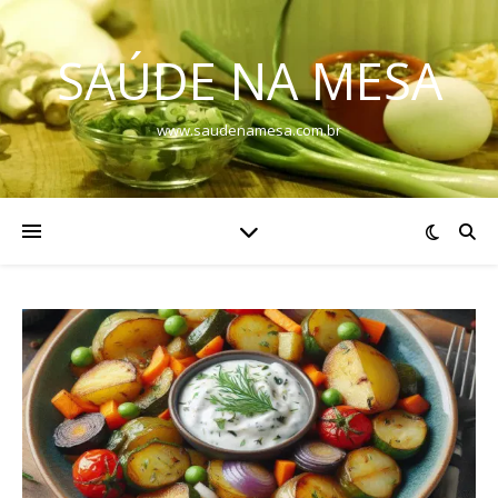
SAÚDE NA MESA
www.saudenamesa.com.br