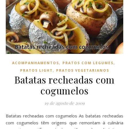
,
,
ACOMPANHAMENTOS
PRATOS COM LEGUMES
,
PRATOS LIGHT
PRATOS VEGETARIANOS
Batatas recheadas com
cogumelos
19 de agosto de 2009
Batatas recheadas com cogumelos As batatas recheadas
com cogumelos têm origens que remontam à culinária