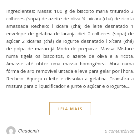
Ingredientes: Massa: 100 g de biscoito maria triturado 3
colheres (sopa) de azeite de oliva ½ xícara (chá) de ricota
amassada Recheio: l xícara (chá) de leite desnatado 1
envelope de gelatina de laranja diet 2 colheres (sopa) de
açúcar 2 xícaras (chá) de iogurte desnatado l xícara (chá)
de polpa de maracujá Modo de preparar: Massa: Misture
numa tigela os biscoitos, o azeite de oliva e a ricota.
Amasse até obter uma massa homogênea. Abra numa
fôrma de aro removível untada e leve para gelar por l hora.
Recheio: Aqueça o leite e dissolva a gelatina. Transfira a
mistura para o liquidificador e junte o açúcar e o iogurte.…
LEIA MAIS
Claudemir
0 comentários