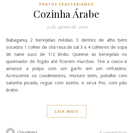
PRATOS VEGETARIANOS
Cozinha Árabe
31 de agosto de 2009
Babaganuj 2 berinjelas médias 3 dentes de alho bem
socados 1 colher de chá rasa de sal 3 a 4 colheres de sopa
de taine suco de 1/2 limão. Queime as berinjelas no
queimador do fogão até ficarem murchas. Tire a casca e
amasse a polpa com um garfo em um refratário.
Acrescente os condimentos, misture bem, polvilhe com
salsinha picada, regue com azeite, e sirva frio, com pão
árabe.
LEIA MAIS
Claudemir
0 comentários