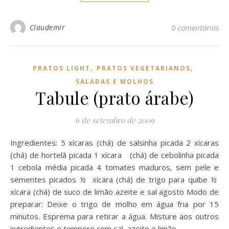
Claudemir
0 comentários
,
,
PRATOS LIGHT
PRATOS VEGETARIANOS
SALADAS E MOLHOS
Tabule (prato árabe)
6 de setembro de 2009
Ingredientes: 5 xícaras (chá) de salsinha picada 2 xícaras
(chá) de hortelã picada 1 xícara (chá) de cebolinha picada
1 cebola média picada 4 tomates maduros, sem pele e
sementes picados ½ xícara (chá) de trigo para quibe ½
xícara (chá) de suco de limão azeite e sal agosto Modo de
preparar: Deixe o trigo de molho em água fria por 15
minutos. Esprema para retirar a água. Misture aos outros
ingredientes e tempere com sal, azeite e limão.