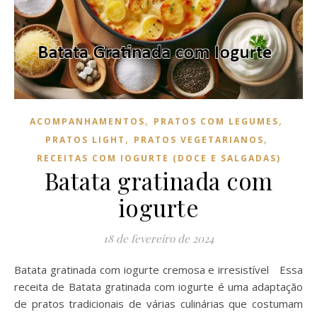
,
,
ACOMPANHAMENTOS
PRATOS COM LEGUMES
,
,
PRATOS LIGHT
PRATOS VEGETARIANOS
RECEITAS COM IOGURTE (DOCE E SALGADAS)
Batata gratinada com
iogurte
18 de fevereiro de 2024
Batata gratinada com iogurte cremosa e irresistível Essa
receita de Batata gratinada com iogurte é uma adaptação
de pratos tradicionais de várias culinárias que costumam