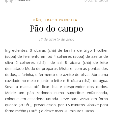
0 comentários
,
PÃO
PRATO PRINCIPAL
Pão do campo
18 de agosto de 2009
Ingredientes: 3 xícaras (chá) de farinha de trigo 1 colher
(sopa) de fermento em pó 4 colheres (sopa) de azeite de
oliva 2 colheres (chá) de sal ½ xícara (chá) de leite
desnatado Modo de preparar: Misture, com as pontas dos
dedos, a farinha, o fermento e o azeite de oliva . Abra uma
cavidade no meio e junte o leite e ½ xícara (chá) de água.
Sove a massa até ficar lisa e desprender dos dedos.
Molde um pão redondo numa superfície enfarinhada,
coloque em assadeira untada. Leve para assar em forno
quente (200ºC), preaquecido, por 15 minutos. Abaixe para
forno médio (180ºC) e deixe mais 20 minutos Dicas:…