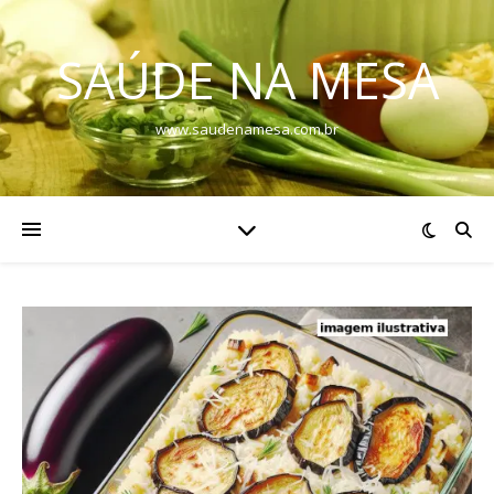
SAÚDE NA MESA
www.saudenamesa.com.br