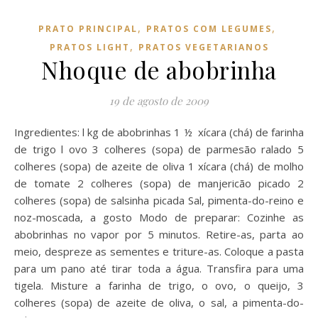
,
,
PRATO PRINCIPAL
PRATOS COM LEGUMES
,
PRATOS LIGHT
PRATOS VEGETARIANOS
Nhoque de abobrinha
19 de agosto de 2009
Ingredientes: l kg de abobrinhas 1 ½ xícara (chá) de farinha
de trigo l ovo 3 colheres (sopa) de parmesão ralado 5
colheres (sopa) de azeite de oliva 1 xícara (chá) de molho
de tomate 2 colheres (sopa) de manjericão picado 2
colheres (sopa) de salsinha picada Sal, pimenta-do-reino e
noz-moscada, a gosto Modo de preparar: Cozinhe as
abobrinhas no vapor por 5 minutos. Retire-as, parta ao
meio, despreze as sementes e triture-as. Coloque a pasta
para um pano até tirar toda a água. Transfira para uma
tigela. Misture a farinha de trigo, o ovo, o queijo, 3
colheres (sopa) de azeite de oliva, o sal, a pimenta-do-