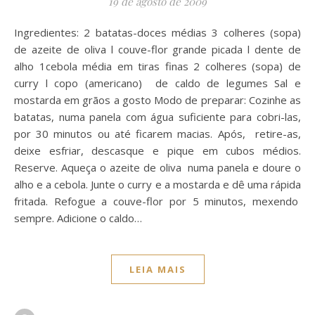
19 de agosto de 2009
Ingredientes: 2 batatas-doces médias 3 colheres (sopa)
de azeite de oliva l couve-flor grande picada l dente de
alho 1cebola média em tiras finas 2 colheres (sopa) de
curry l copo (americano) de caldo de legumes Sal e
mostarda em grãos a gosto Modo de preparar: Cozinhe as
batatas, numa panela com água suficiente para cobri-las,
por 30 minutos ou até ficarem macias. Após, retire-as,
deixe esfriar, descasque e pique em cubos médios.
Reserve. Aqueça o azeite de oliva numa panela e doure o
alho e a cebola. Junte o curry e a mostarda e dê uma rápida
fritada. Refogue a couve-flor por 5 minutos, mexendo
sempre. Adicione o caldo…
LEIA MAIS