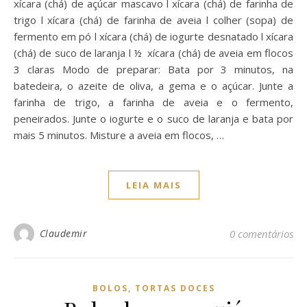
xícara (chá) de açúcar mascavo l xícara (chá) de farinha de
trigo l xícara (chá) de farinha de aveia l colher (sopa) de
fermento em pó l xícara (chá) de iogurte desnatado l xícara
(chá) de suco de laranja l ½ xícara (chá) de aveia em flocos
3 claras Modo de preparar: Bata por 3 minutos, na
batedeira, o azeite de oliva, a gema e o açúcar. Junte a
farinha de trigo, a farinha de aveia e o fermento,
peneirados. Junte o iogurte e o suco de laranja e bata por
mais 5 minutos. Misture a aveia em flocos, …
LEIA MAIS
Claudemir
0 comentários
BOLOS, TORTAS DOCES