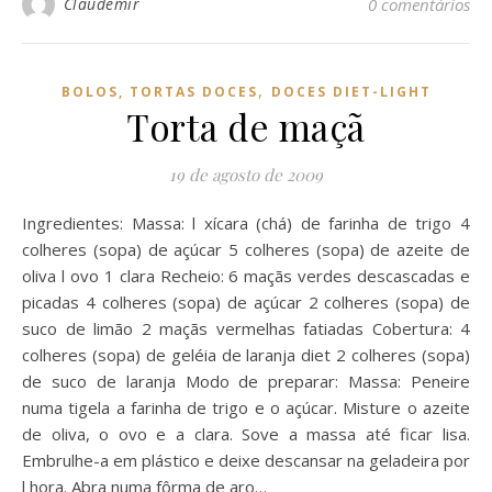
Claudemir
0 comentários
,
BOLOS, TORTAS DOCES
DOCES DIET-LIGHT
Torta de maçã
19 de agosto de 2009
Ingredientes: Massa: l xícara (chá) de farinha de trigo 4
colheres (sopa) de açúcar 5 colheres (sopa) de azeite de
oliva l ovo 1 clara Recheio: 6 maçãs verdes descascadas e
picadas 4 colheres (sopa) de açúcar 2 colheres (sopa) de
suco de limão 2 maçãs vermelhas fatiadas Cobertura: 4
colheres (sopa) de geléia de laranja diet 2 colheres (sopa)
de suco de laranja Modo de preparar: Massa: Peneire
numa tigela a farinha de trigo e o açúcar. Misture o azeite
de oliva, o ovo e a clara. Sove a massa até ficar lisa.
Embrulhe-a em plástico e deixe descansar na geladeira por
l hora. Abra numa fôrma de aro…