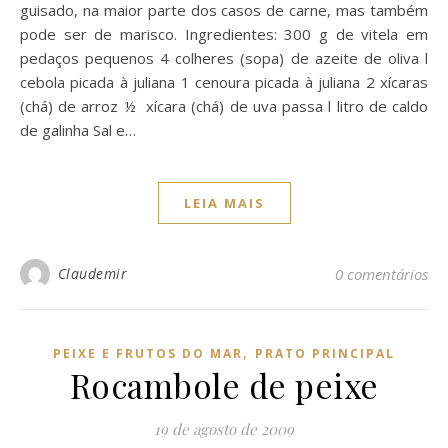
guisado, na maior parte dos casos de carne, mas também
pode ser de marisco. Ingredientes: 300 g de vitela em
pedaços pequenos 4 colheres (sopa) de azeite de oliva l
cebola picada à juliana 1 cenoura picada à juliana 2 xícaras
(chá) de arroz ½ xícara (chá) de uva passa l litro de caldo
de galinha Sal e…
LEIA MAIS
Claudemir
0 comentários
,
PEIXE E FRUTOS DO MAR
PRATO PRINCIPAL
Rocambole de peixe
19 de agosto de 2009