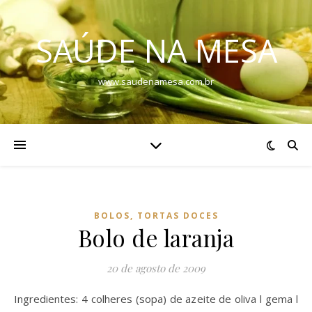
SAÚDE NA MESA
www.saudenamesa.com.br
BOLOS, TORTAS DOCES
Bolo de laranja
20 de agosto de 2009
Ingredientes: 4 colheres (sopa) de azeite de oliva l gema l