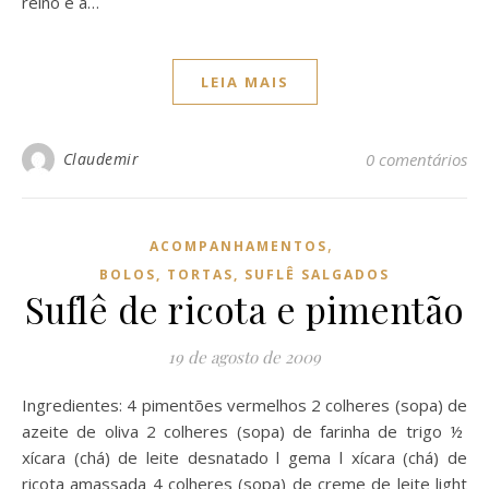
reino e a…
LEIA MAIS
Claudemir
0 comentários
,
ACOMPANHAMENTOS
BOLOS, TORTAS, SUFLÊ SALGADOS
Suflê de ricota e pimentão
19 de agosto de 2009
Ingredientes: 4 pimentões vermelhos 2 colheres (sopa) de
azeite de oliva 2 colheres (sopa) de farinha de trigo ½
xícara (chá) de leite desnatado l gema l xícara (chá) de
ricota amassada 4 colheres (sopa) de creme de leite light